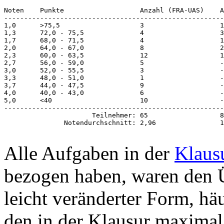
Noten    Punkte                   Anzahl (FRA-UAS)    A
-------------------------------------------------------
1,0      >75,5                    3                   1
1,3      72,0 - 75,5              4                   3
1,7      68,0 - 71,5              4                   1
2,0      64,0 - 67,0              8                   2
2,3      60,0 - 63,5              12                  1
2,7      56,0 - 59,0              5                   -
3,0      52,0 - 55,5              3                   -

3,3      48,0 - 51,0              1                   -

3,7      44,0 - 47,5              9                   -

4,0      40,0 - 43,0              6                   -

5,0      <40                      10                  -

-------------------------------------------------------
                      Teilnehmer: 65                  8
Alle Aufgaben in der
Klaus
bezogen haben, waren den Ü
leicht veränderter Form, h
den in der Klausur maximal